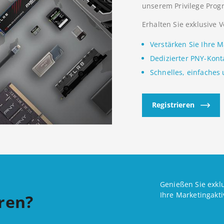
unserem Privilege Prog
Erhalten Sie exklusive 
Verstärken Sie Ihre M
Dedizierter PNY-Kont
Schnelles, einfaches
Registrieren
Genießen Sie exklu
Ihre Marketingakti
ren?