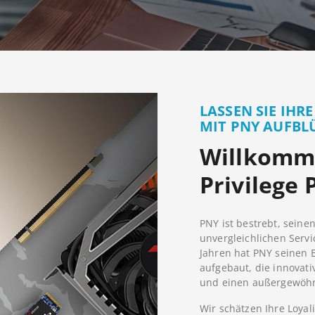
LASSEN SIE IHR
MIT PNY AUFBL
Willkomm
Privilege
PNY ist bestrebt, seine
unvergleichlichen Servi
Jahren hat PNY seinen 
aufgebaut, die innovati
und einen außergewöhn
Wir schätzen Ihre Loyal