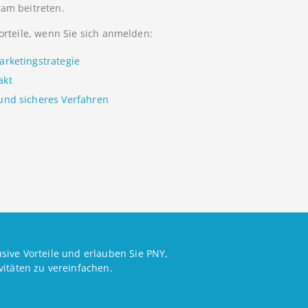
ram beitreten.
Vorteile, wenn Sie sich anmelden:
arketingstrategie
akt
 und sicheres Verfahren
sive Vorteile und erlauben Sie PNY,
vitäten zu vereinfachen.