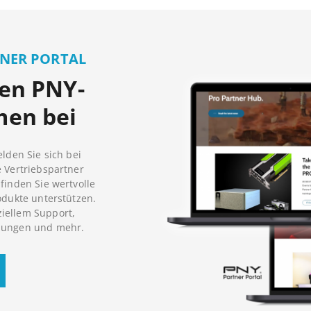
TNER PORTAL
ren PNY-
men bei
elden Sie sich bei
e Vertriebspartner
finden Sie wertvolle
odukte unterstützen.
iellem Support,
ulungen und mehr.