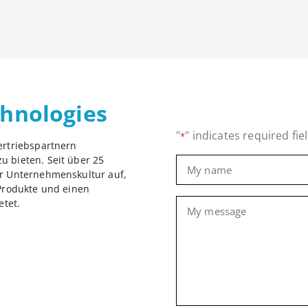
hnologies
"
" indicates required fie
*
ertriebspartnern
u bieten. Seit über 25
Name
*
er Unternehmenskultur auf,
 Produkte und einen
Message
tet.
*